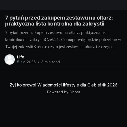
7 pytań przed zakupem zestawu na ołtarz:
praktyczna lista kontrolna dla zakrystii
7 pytań przed zakupem zestawu na ołtarz: praktyczna lista
kontrolna dla zakrystiiCzęść 1: Co naprawdę będzie potrzebne w
Twojej zakrystiiKrótko: czym jest zestaw na ołtarz i z czego
zwykle się składa. Klasyczny zestaw to kielich z pateną, puszka
Life
lub cyborium, lavabo (miseczka i dzbanuszek), tacka pod
5 sie 2026
•
3 min read
komunikanty, dzwonki, welon, puryfikaterze,
Żyj kolorowo! Wiadomości lifestyle dla Ciebie!
© 2026
Powered by Ghost