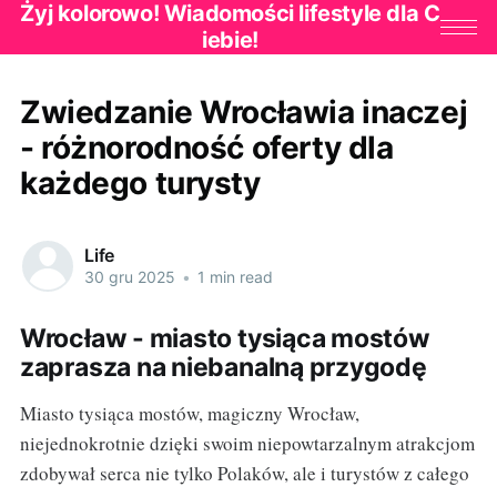
Żyj kolorowo! Wiadomości lifestyle dla C
iebie!
Zwiedzanie Wrocławia inaczej
- różnorodność oferty dla
każdego turysty
Life
30 gru 2025
•
1 min read
Wrocław - miasto tysiąca mostów
zaprasza na niebanalną przygodę
Miasto tysiąca mostów, magiczny Wrocław,
niejednokrotnie dzięki swoim niepowtarzalnym atrakcjom
zdobywał serca nie tylko Polaków, ale i turystów z całego