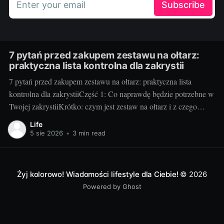
Enter your email
Subscribe
7 pytań przed zakupem zestawu na ołtarz:
praktyczna lista kontrolna dla zakrystii
7 pytań przed zakupem zestawu na ołtarz: praktyczna lista
kontrolna dla zakrystiiCzęść 1: Co naprawdę będzie potrzebne w
Twojej zakrystiiKrótko: czym jest zestaw na ołtarz i z czego
zwykle się składa. Klasyczny zestaw to kielich z pateną, puszka
Life
lub cyborium, lavabo (miseczka i dzbanuszek), tacka pod
5 sie 2026
•
3 min read
komunikanty, dzwonki, welon, puryfikaterze,
Żyj kolorowo! Wiadomości lifestyle dla Ciebie!
© 2026
Powered by Ghost