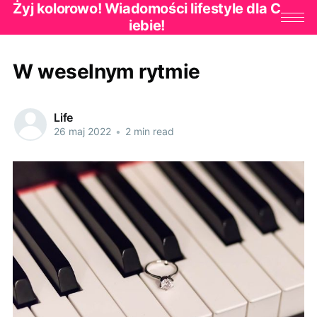
Żyj kolorowo! Wiadomości lifestyle dla C
iebie!
W weselnym rytmie
Life
26 maj 2022
•
2 min read