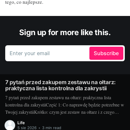
tego, co najlepsze.
Sign up for more like this.
Enter your email
Subscribe
7 pytań przed zakupem zestawu na ołtarz:
praktyczna lista kontrolna dla zakrystii
7 pytań przed zakupem zestawu na ołtarz: praktyczna lista
kontrolna dla zakrystiiCzęść 1: Co naprawdę będzie potrzebne w
Twojej zakrystiiKrótko: czym jest zestaw na ołtarz i z czego
zwykle się składa. Klasyczny zestaw to kielich z pateną, puszka
Life
lub cyborium, lavabo (miseczka i dzbanuszek), tacka pod
5 sie 2026
•
3 min read