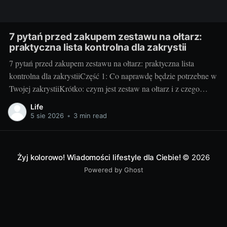
7 pytań przed zakupem zestawu na ołtarz:
praktyczna lista kontrolna dla zakrystii
7 pytań przed zakupem zestawu na ołtarz: praktyczna lista
kontrolna dla zakrystiiCzęść 1: Co naprawdę będzie potrzebne w
Twojej zakrystiiKrótko: czym jest zestaw na ołtarz i z czego
zwykle się składa. Klasyczny zestaw to kielich z pateną, puszka
Life
lub cyborium, lavabo (miseczka i dzbanuszek), tacka pod
5 sie 2026
•
3 min read
komunikanty, dzwonki, welon, puryfikaterze,
Żyj kolorowo! Wiadomości lifestyle dla Ciebie!
© 2026
Powered by Ghost