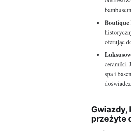
odstresowa
bambusem, 
Boutique
historyczn
oferując d
Luksusow
ceramiki. 
spa i bas
doświadcz
Gwiazdy, 
przeżyte 