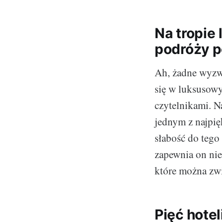
Na tropie 
podróży p
Ah, żadne wyzwa
się w luksusowy
czytelnikami. N
jednym z najpię
słabość do tego
zapewnia on nie
które można zw
Pięć hote