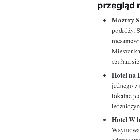
przegląd
Mazury S
podróży. 
niesamowit
Mieszanka 
czułam się
Hotel na 
jednego z 
lokalne je
leczniczy
Hotel W l
Wsytuowany