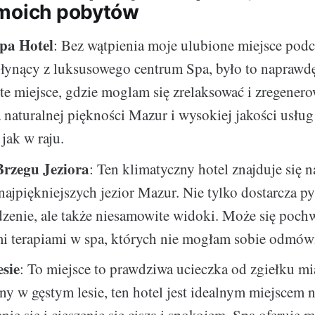
 moich pobytów
pa Hotel
: Bez wątpienia moje ulubione miejsce podc
Słynący z luksusowego centrum Spa, było to naprawd
e miejsce, gdzie moglam się zrelaksować i zregenero
naturalnej piękności Mazur i wysokiej jakości usług 
 jak w raju.
Brzegu Jeziora
: Ten klimatyczny hotel znajduje się 
najpiękniejszych jezior Mazur. Nie tylko dostarcza py
dzenie, ale także niesamowite widoki. Może się poch
mi terapiami w spa, których nie mogłam sobie odmów
esie
: To miejsce to prawdziwa ucieczka od zgiełku mi
 w gęstym lesie, ten hotel jest idealnym miejscem 