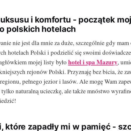
luksusu i komfortu - początek moj
o polskich hotelach
nie nie jest dla mnie za duże, szczególnie gdy mam
ch hotelach Polski i podzielić się swoimi doświadcz
hotel i spa Mazury
agłówkiem mojej listy było
, umi
kniejszych rejonów Polski. Przyznaję bez bicia, że z
 regionu, pełnego jezior i lasów. Ale mogę Wam zape
 tylko naturalną ucieczkę, ale także mnóstwo wyrafi
iedzić!
li, które zapadły mi w pamięć - s