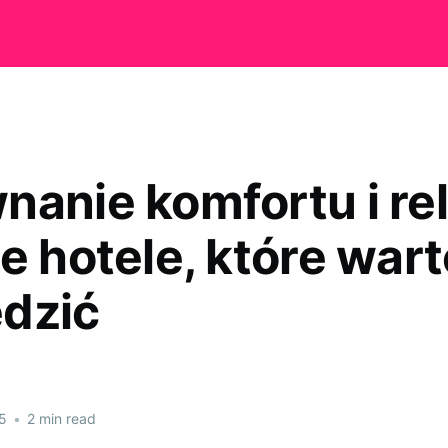
nanie komfortu i re
e hotele, które war
dzić
5
•
2 min read