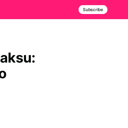
Subscribe
laksu:
to