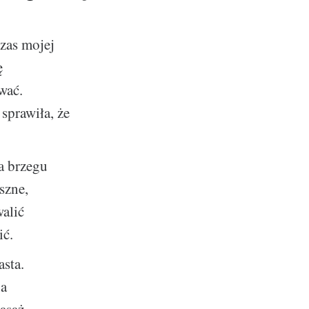
zas mojej
ę
wać.
sprawiła, że
na brzegu
szne,
walić
ić.
asta.
na