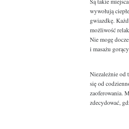
Są takie miejsca
wywołują ciepłe
gwiazdkę. Każdy
możliwość rela
Nie mogę docze
i masażu gorąc
Niezależnie od 
się od codzienno
zaoferowania. 
zdecydować, gdz