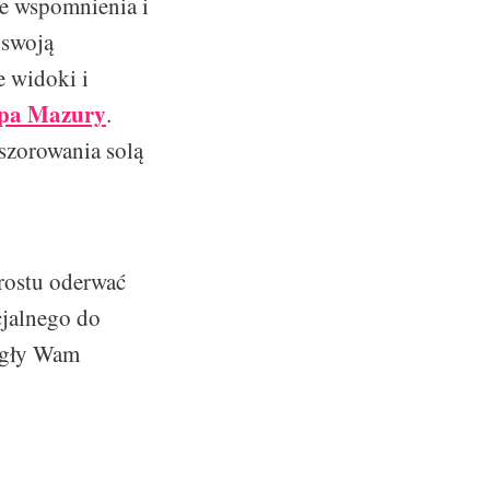
sze wspomnienia i
 swoją
e widoki i
 spa Mazury
.
szorowania solą
prostu oderwać
cjalnego do
ogły Wam