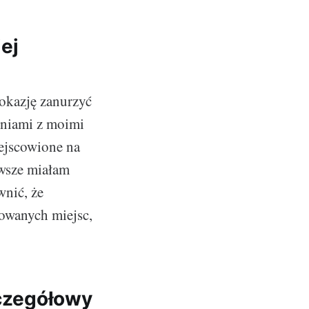
ej
 okazję zanurzyć
eniami z moimi
ejscowione na
awsze miałam
wnić, że
nowanych miejsc,
zczegółowy