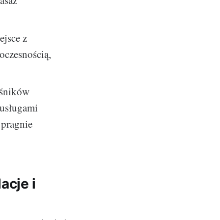
masaż
ejsce z
woczesnością,
ośników
 usługami
 pragnie
acje i