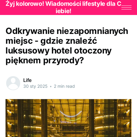
Żyj kolorowo! Wiadomości lifestyle dla C
iebie!
Odkrywanie niezapomnianych
miejsc - gdzie znaleźć
luksusowy hotel otoczony
pięknem przyrody?
Life
30 sty 2025
•
2 min read