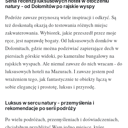
Seria recenzji luksusowych hoteli w otoczeniu
natury - od Dolomitów po rajskie wyspy
Podróże zawsze przynoszą wiele inspiracji i odkryć. Są
też doskonałą okazją do testowania różnych miejsc
zakwaterowania. Wybiorek, jakie przeszedł przez moje
ręce, jest naprawdę bogaty. Od luksusowych domków w
Dolomitach, gdzie można podziwiać zapierające dech w
piersiach górskie widoki, po kameralne bungalowy na
rajskich wyspach. Ale niemal zawsze do nich wracam - do
luksusowych hoteli na Mazurach. I zawsze jestem pod
wrażeniem tego, jak fantastycznie te obiekty łączą w
sobie elegancję i prostotę, luksus i przyrodę.
Luksus w sercu natury - przemyślenia i
rekomendacje po serii podróży
Po wielu podróżach, przemyśleniach i doświadczeniach,
chciałabym przybliżyć Wam jedno miejsce, które