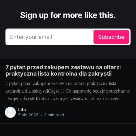
Sign up for more like this.
Enter your email
Subscribe
7 pytań przed zakupem zestawu na ołtarz:
praktyczna lista kontrolna dla zakrystii
7 pytań przed zakupem zestawu na ołtarz: praktyczna lista
kontrolna dla zakrystiiCzęść 1: Co naprawdę będzie potrzebne w
Twojej zakrystiiKrótko: czym jest zestaw na ołtarz i z czego
zwykle się składa. Klasyczny zestaw to kielich z pateną, puszka
Life
lub cyborium, lavabo (miseczka i dzbanuszek), tacka pod
5 sie 2026
•
3 min read
komunikanty, dzwonki, welon, puryfikaterze,