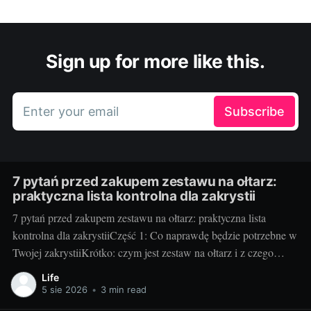
Sign up for more like this.
Enter your email
Subscribe
7 pytań przed zakupem zestawu na ołtarz:
praktyczna lista kontrolna dla zakrystii
7 pytań przed zakupem zestawu na ołtarz: praktyczna lista
kontrolna dla zakrystiiCzęść 1: Co naprawdę będzie potrzebne w
Twojej zakrystiiKrótko: czym jest zestaw na ołtarz i z czego
zwykle się składa. Klasyczny zestaw to kielich z pateną, puszka
Life
lub cyborium, lavabo (miseczka i dzbanuszek), tacka pod
5 sie 2026
•
3 min read
komunikanty, dzwonki, welon, puryfikaterze,