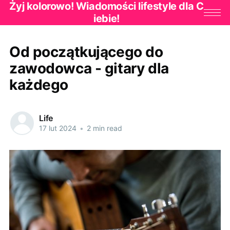
Żyj kolorowo! Wiadomości lifestyle dla C
iebie!
Od początkującego do
zawodowca - gitary dla
każdego
Life
17 lut 2024
•
2 min read