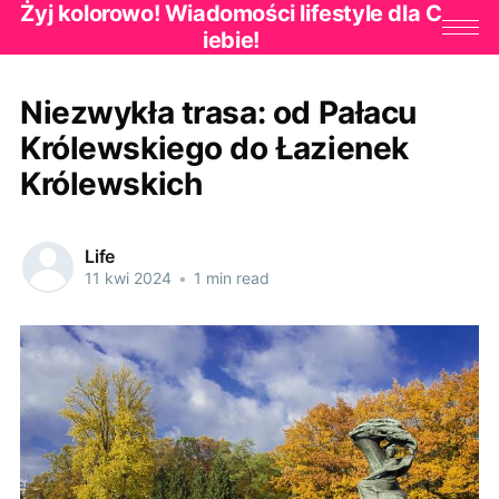
Żyj kolorowo! Wiadomości lifestyle dla C
iebie!
Niezwykła trasa: od Pałacu
Królewskiego do Łazienek
Królewskich
Life
11 kwi 2024
•
1 min read