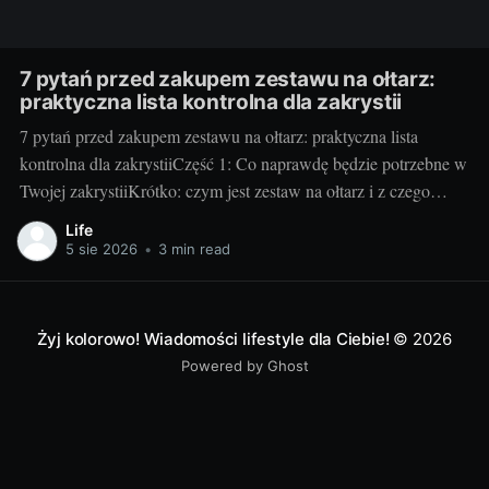
7 pytań przed zakupem zestawu na ołtarz:
praktyczna lista kontrolna dla zakrystii
7 pytań przed zakupem zestawu na ołtarz: praktyczna lista
kontrolna dla zakrystiiCzęść 1: Co naprawdę będzie potrzebne w
Twojej zakrystiiKrótko: czym jest zestaw na ołtarz i z czego
zwykle się składa. Klasyczny zestaw to kielich z pateną, puszka
Life
lub cyborium, lavabo (miseczka i dzbanuszek), tacka pod
5 sie 2026
•
3 min read
komunikanty, dzwonki, welon, puryfikaterze,
Żyj kolorowo! Wiadomości lifestyle dla Ciebie!
© 2026
Powered by Ghost