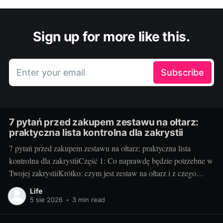
Sign up for more like this.
Enter your email
Subscribe
7 pytań przed zakupem zestawu na ołtarz:
praktyczna lista kontrolna dla zakrystii
7 pytań przed zakupem zestawu na ołtarz: praktyczna lista
kontrolna dla zakrystiiCzęść 1: Co naprawdę będzie potrzebne w
Twojej zakrystiiKrótko: czym jest zestaw na ołtarz i z czego
zwykle się składa. Klasyczny zestaw to kielich z pateną, puszka
Life
lub cyborium, lavabo (miseczka i dzbanuszek), tacka pod
5 sie 2026
•
3 min read
komunikanty, dzwonki, welon, puryfikaterze,