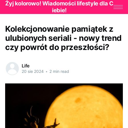
Żyj kolorowo! Wiadomości lifestyle dla C
iebie!
Kolekcjonowanie pamiątek z
ulubionych seriali - nowy trend
czy powrót do przeszłości?
Life
20 sie 2024
•
2 min read