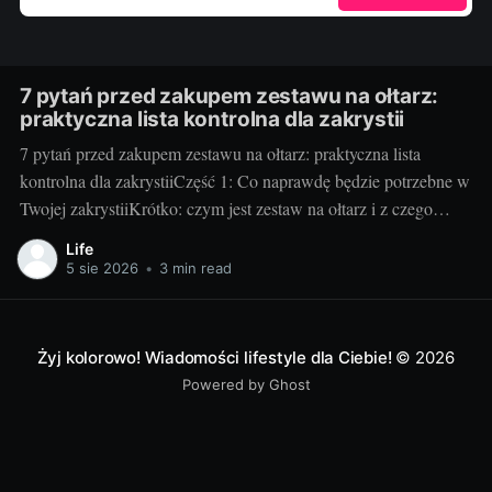
7 pytań przed zakupem zestawu na ołtarz:
praktyczna lista kontrolna dla zakrystii
7 pytań przed zakupem zestawu na ołtarz: praktyczna lista
kontrolna dla zakrystiiCzęść 1: Co naprawdę będzie potrzebne w
Twojej zakrystiiKrótko: czym jest zestaw na ołtarz i z czego
zwykle się składa. Klasyczny zestaw to kielich z pateną, puszka
Life
lub cyborium, lavabo (miseczka i dzbanuszek), tacka pod
5 sie 2026
•
3 min read
komunikanty, dzwonki, welon, puryfikaterze,
Żyj kolorowo! Wiadomości lifestyle dla Ciebie!
© 2026
Powered by Ghost