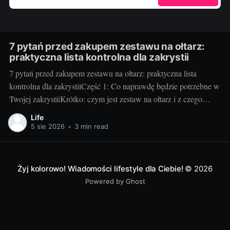
7 pytań przed zakupem zestawu na ołtarz:
praktyczna lista kontrolna dla zakrystii
7 pytań przed zakupem zestawu na ołtarz: praktyczna lista
kontrolna dla zakrystiiCzęść 1: Co naprawdę będzie potrzebne w
Twojej zakrystiiKrótko: czym jest zestaw na ołtarz i z czego
zwykle się składa. Klasyczny zestaw to kielich z pateną, puszka
Life
lub cyborium, lavabo (miseczka i dzbanuszek), tacka pod
5 sie 2026
•
3 min read
komunikanty, dzwonki, welon, puryfikaterze,
Żyj kolorowo! Wiadomości lifestyle dla Ciebie!
© 2026
Powered by Ghost