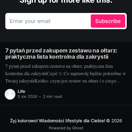
Enter your email
Subscribe
7 pytań przed zakupem zestawu na ołtarz:
praktyczna lista kontrolna dla zakrystii
7 pytań przed zakupem zestawu na ołtarz: praktyczna lista
kontrolna dla zakrystiiCzęść 1: Co naprawdę będzie potrzebne w
Twojej zakrystiiKrótko: czym jest zestaw na ołtarz i z czego
zwykle się składa. Klasyczny zestaw to kielich z pateną, puszka
Life
lub cyborium, lavabo (miseczka i dzbanuszek), tacka pod
5 sie 2026
•
3 min read
komunikanty, dzwonki, welon, puryfikaterze,
Żyj kolorowo! Wiadomości lifestyle dla Ciebie!
© 2026
Powered by Ghost