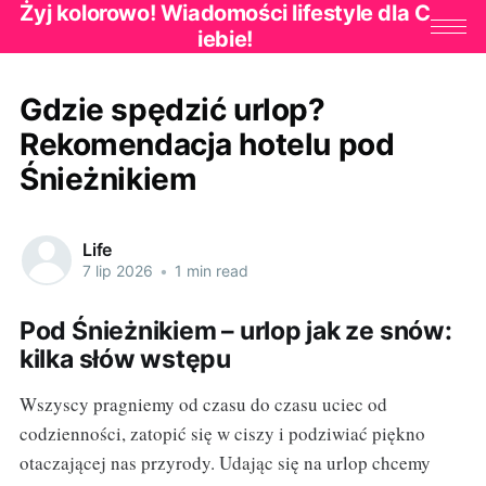
Żyj kolorowo! Wiadomości lifestyle dla C
iebie!
Gdzie spędzić urlop?
Rekomendacja hotelu pod
Śnieżnikiem
Life
7 lip 2026
•
1 min read
Pod Śnieżnikiem – urlop jak ze snów:
kilka słów wstępu
Wszyscy pragniemy od czasu do czasu uciec od
codzienności, zatopić się w ciszy i podziwiać piękno
otaczającej nas przyrody. Udając się na urlop chcemy