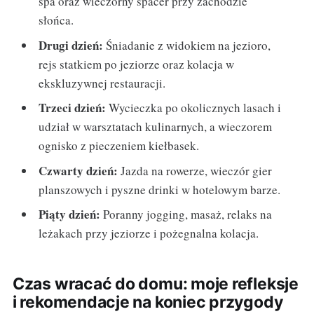
spa oraz wieczorny spacer przy zachodzie
słońca.
Drugi dzień:
Śniadanie z widokiem na jezioro,
rejs statkiem po jeziorze oraz kolacja w
ekskluzywnej restauracji.
Trzeci dzień:
Wycieczka po okolicznych lasach i
udział w warsztatach kulinarnych, a wieczorem
ognisko z pieczeniem kiełbasek.
Czwarty dzień:
Jazda na rowerze, wieczór gier
planszowych i pyszne drinki w hotelowym barze.
Piąty dzień:
Poranny jogging, masaż, relaks na
leżakach przy jeziorze i pożegnalna kolacja.
Czas wracać do domu: moje refleksje
i rekomendacje na koniec przygody