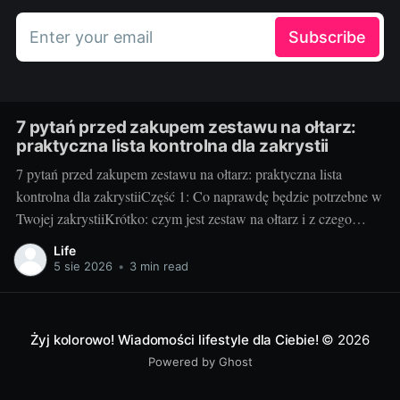
Enter your email
Subscribe
7 pytań przed zakupem zestawu na ołtarz:
praktyczna lista kontrolna dla zakrystii
7 pytań przed zakupem zestawu na ołtarz: praktyczna lista
kontrolna dla zakrystiiCzęść 1: Co naprawdę będzie potrzebne w
Twojej zakrystiiKrótko: czym jest zestaw na ołtarz i z czego
zwykle się składa. Klasyczny zestaw to kielich z pateną, puszka
Life
lub cyborium, lavabo (miseczka i dzbanuszek), tacka pod
5 sie 2026
•
3 min read
komunikanty, dzwonki, welon, puryfikaterze,
Żyj kolorowo! Wiadomości lifestyle dla Ciebie!
© 2026
Powered by Ghost